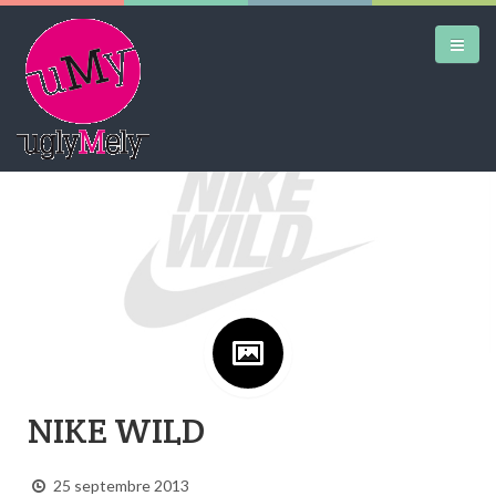
Google+
DAILY KICKS
AIRTRAINERPEDIA
STREET ART
MW SHIFT
DAILY CITY
CONTACT
NIKE WILD
25 septembre 2013