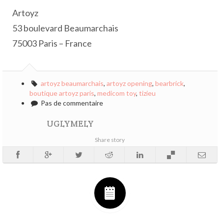
Artoyz
53 boulevard Beaumarchais
75003 Paris – France
artoyz beaumarchais
,
artoyz opening
,
bearbrick
,
boutique artoyz paris
,
medicom toy
,
tizieu
Pas de commentaire
UGLYMELY
Share story