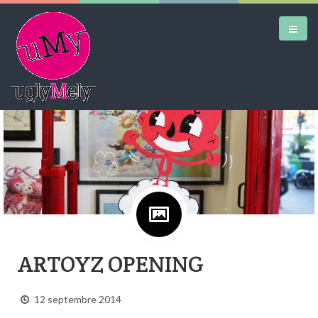
Google+
DAILY KICKS
AIRTRAINERPEDIA
STREET ART
MW SHIFT
DAILY CITY
ARTOYZ OPENING
CONTACT
12 septembre 2014