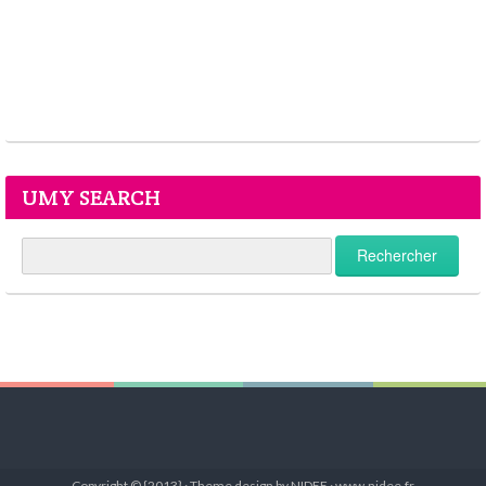
UMY SEARCH
Copyright © {2013} · Theme design by NIDEE · www.nidee.fr