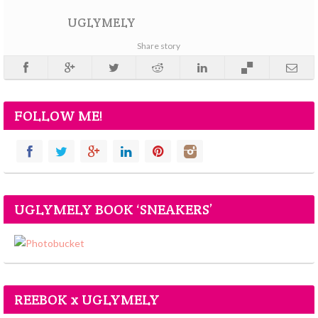
UGLYMELY
Share story
FOLLOW ME!
UGLYMELY BOOK ‘SNEAKERS’
REEBOK x UGLYMELY