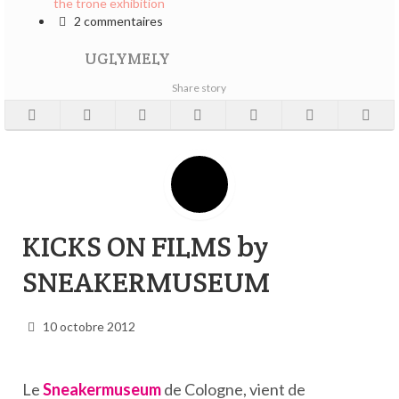
the trone exhibition
2 commentaires
UGLYMELY
Share story
KICKS ON FILMS by
SNEAKERMUSEUM
10 octobre 2012
Le
Sneakermuseum
de Cologne, vient de