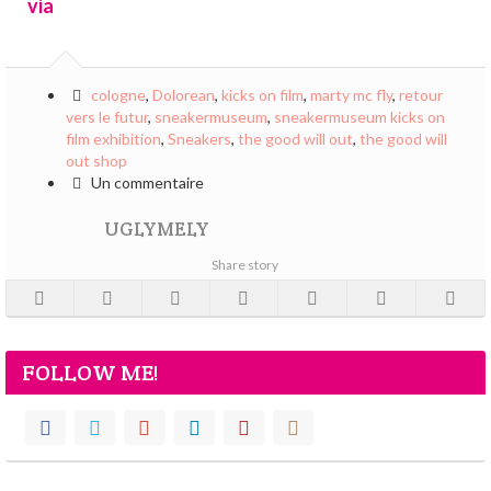
via
cologne
,
Dolorean
,
kicks on film
,
marty mc fly
,
retour
vers le futur
,
sneakermuseum
,
sneakermuseum kicks on
film exhibition
,
Sneakers
,
the good will out
,
the good will
out shop
Un commentaire
UGLYMELY
Share story
FOLLOW ME!