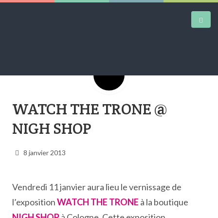
Google+
DAILY KICKS
WATCH THE TRONE @
AIRTRAINERPEDIA
NIGH SHOP
STREET ART
MW SHIFT
8 janvier 2013
DAILY CITY
CONTACT
Vendredi 11 janvier aura lieu le vernissage de
l’exposition
WATCH THE TRONE
à la boutique
NIGH SHOP
à Cologne. Cette exposition