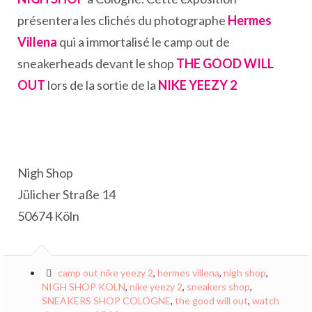
présentera les clichés du photographe
Hermes
Villena
qui a immortalisé le camp out de
sneakerheads devant le shop
THE GOOD WILL
OUT
lors de la sortie de la
NIKE YEEZY 2
Nigh Shop
Jülicher Straße 14
50674 Köln
camp out nike yeezy 2
,
hermes villena
,
nigh shop
,
NIGH SHOP KOLN
,
nike yeezy 2
,
sneakers shop
,
SNEAKERS SHOP COLOGNE
,
the good will out
,
watch