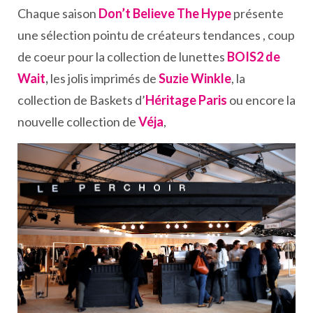
Chaque saison
Don’t Believe The Hype
présente
une sélection pointu de créateurs tendances , coup
de coeur pour la collection de lunettes
BOIS2 de
Wait
,
les jolis imprimés de
Suzie Winkle
, la
collection de Baskets d’
Héritage Paris
ou encore
la
nouvelle collection de
Véja
,