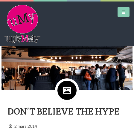
Google+
DAILY KICKS
AIRTRAINERPEDIA
STREET ART
MW SHIFT
DAILY CITY
DON’T BELIEVE THE HYPE
CONTACT
2 mars 2014