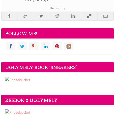
Share story
FOLLOW ME!
UGLYMELY BOOK ‘SNEAKERS’
REEBOK x UGLYMELY