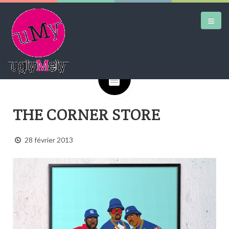
Google+
DAILY KICKS
THE CORNER STORE
AIRTRAINERPEDIA
STREET ART
28 février 2013
MW SHIFT
DAILY CITY
CONTACT