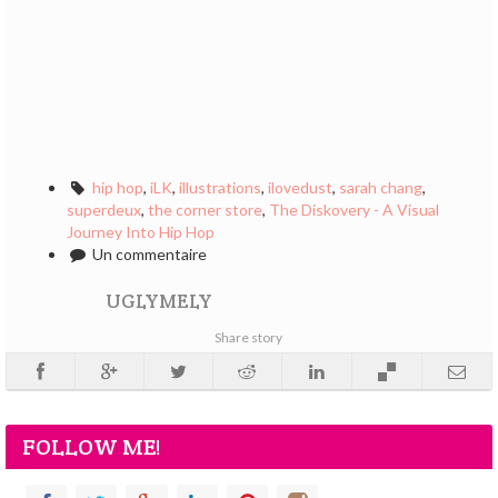
hip hop
,
iLK
,
illustrations
,
ilovedust
,
sarah chang
,
superdeux
,
the corner store
,
The Diskovery - A Visual
Journey Into Hip Hop
Un commentaire
UGLYMELY
Share story
FOLLOW ME!