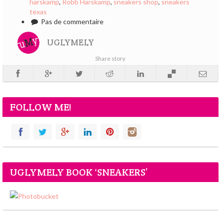
harskamp
,
Robb Harskamp
,
sneakers shop
,
sneakers
texas
Pas de commentaire
UGLYMELY
Share story
FOLLOW ME!
UGLYMELY BOOK ‘SNEAKERS’