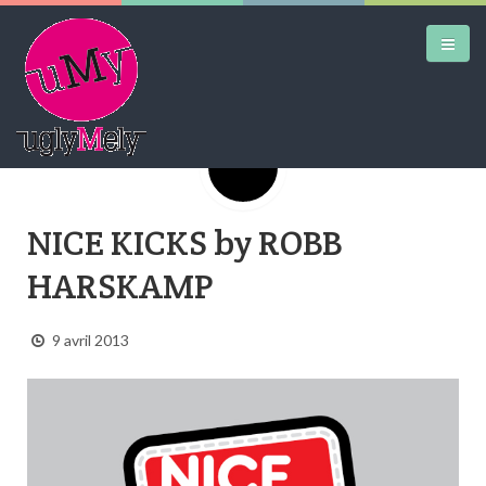
Google+
DAILY KICKS
NICE KICKS by ROBB
AIRTRAINERPEDIA
HARSKAMP
STREET ART
MW SHIFT
9 avril 2013
DAILY CITY
CONTACT