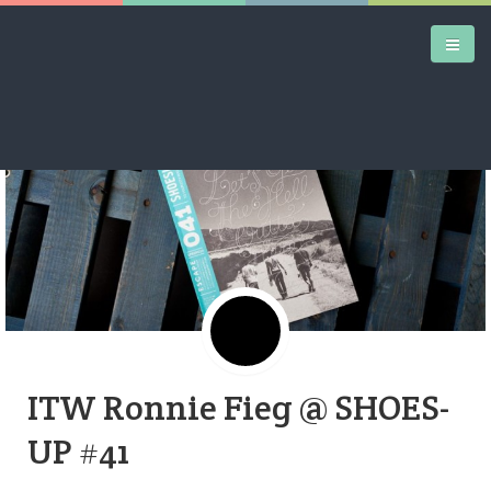
Google+
DAILY KICKS
AIRTRAINERPEDIA
STREET ART
MW SHIFT
DAILY CITY
ITW Ronnie Fieg @ SHOES-
CONTACT
UP #41