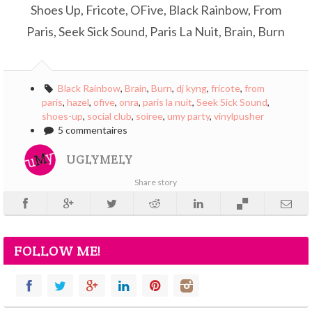
Shoes Up, Fricote, OFive, Black Rainbow, From
Paris, Seek Sick Sound, Paris La Nuit, Brain, Burn
Black Rainbow
,
Brain
,
Burn
,
dj kyng
,
fricote
,
from
paris
,
hazel
,
ofive
,
onra
,
paris la nuit
,
Seek Sick Sound
,
shoes-up
,
social club
,
soiree
,
umy party
,
vinylpusher
5 commentaires
UGLYMELY
Share story
FOLLOW ME!