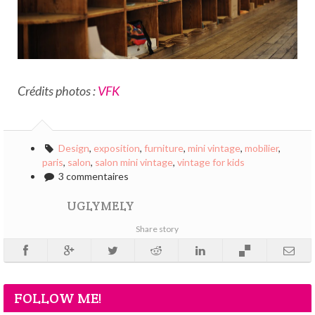
Crédits photos :
VFK
Design
,
exposition
,
furniture
,
mini vintage
,
mobilier
,
paris
,
salon
,
salon mini vintage
,
vintage for kids
3 commentaires
UGLYMELY
Share story
FOLLOW ME!