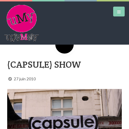
Google+
DAILY KICKS
(CAPSULE) SHOW
AIRTRAINERPEDIA
STREET ART
27 juin 2010
MW SHIFT
DAILY CITY
CONTACT