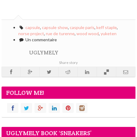
capsule
,
capsule show
,
caspule paris
,
keff staple
,
norse project
,
rue de turenne
,
wood wood
,
yuketen
Un commentaire
UGLYMELY
Share story
FOLLOW ME!
UGLYMELY BOOK ‘SNEAKERS’