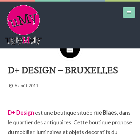
Google+
DAILY KICKS
D+ DESIGN – BRUXELLES
AIRTRAINERPEDIA
STREET ART
5 août 2011
MW SHIFT
DAILY CITY
D+ Design
est une boutique située
rue Blaes
, dans
CONTACT
le quartier des antiquaires. Cette boutique propose
du mobilier, luminaires et objets décoratifs du