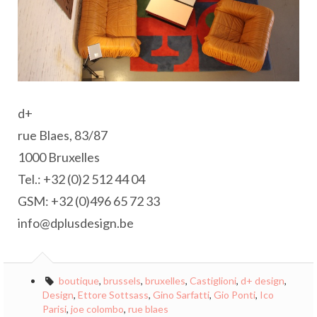
d+
rue Blaes, 83/87
1000 Bruxelles
Tel.: +32 (0)2 512 44 04
GSM: +32 (0)496 65 72 33
info@dplusdesign.be
boutique
,
brussels
,
bruxelles
,
Castiglioni
,
d+ design
,
Design
,
Ettore Sottsass
,
Gino Sarfatti
,
Gio Ponti
,
Ico
Parisi
,
joe colombo
,
rue blaes