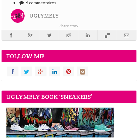
6 commentaires
UGLYMELY
Share story
FOLLOW ME!
UGLYMELY BOOK ‘SNEAKERS’