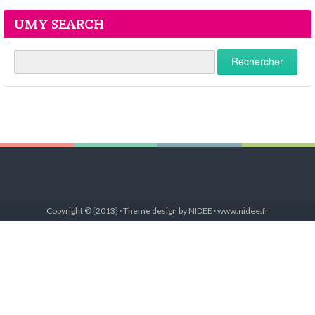
UMY SEARCH
Copyright © {2013} · Theme design by NIDEE · www.nidee.fr