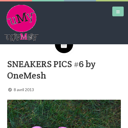
Google+
DAILY KICKS
SNEAKERS PICS #6 by
AIRTRAINERPEDIA
OneMesh
STREET ART
MW SHIFT
8 avril 2013
DAILY CITY
CONTACT