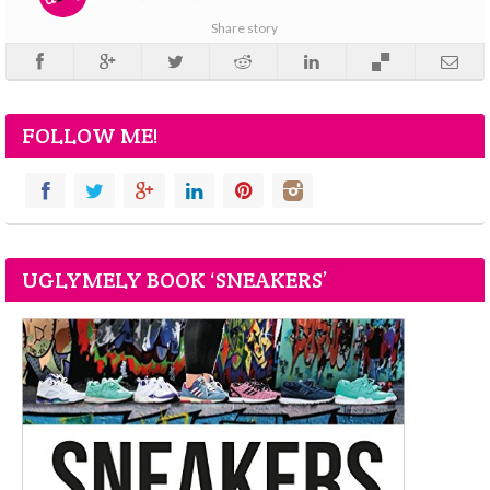
Share story
FOLLOW ME!
UGLYMELY BOOK ‘SNEAKERS’