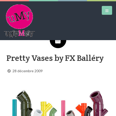
Google+
DAILY KICKS
Pretty Vases by FX Balléry
AIRTRAINERPEDIA
STREET ART
28 décembre 2009
MW SHIFT
DAILY CITY
CONTACT