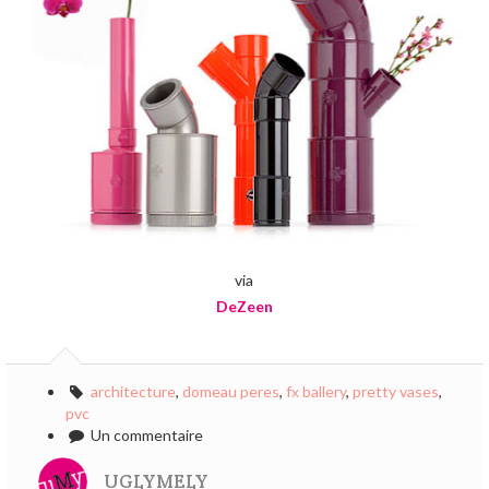
via
DeZeen
architecture
,
domeau peres
,
fx ballery
,
pretty vases
,
pvc
Un commentaire
UGLYMELY