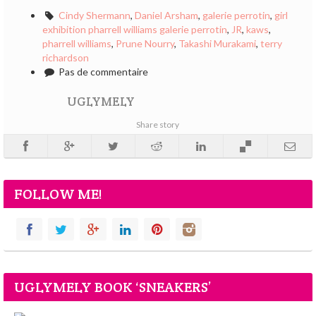
Cindy Shermann
,
Daniel Arsham
,
galerie perrotin
,
girl
exhibition pharrell williams galerie perrotin
,
JR
,
kaws
,
pharrell williams
,
Prune Nourry
,
Takashi Murakami
,
terry
richardson
Pas de commentaire
UGLYMELY
Share story
FOLLOW ME!
UGLYMELY BOOK ‘SNEAKERS’