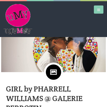
Google+
DAILY KICKS
AIRTRAINERPEDIA
STREET ART
MW SHIFT
DAILY CITY
GIRL by PHARRELL
CONTACT
WILLIAMS @ GALERIE