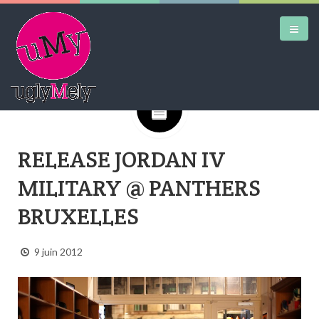
Google+
DAILY KICKS
RELEASE JORDAN IV
AIRTRAINERPEDIA
MILITARY @ PANTHERS
STREET ART
BRUXELLES
MW SHIFT
DAILY CITY
9 juin 2012
CONTACT