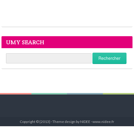
UMY SEARCH
Copyright © {2013} · Theme design by NIDEE · www.nidee.fr