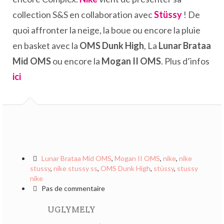
collection S&S en collaboration avec
Stüssy
! De
quoi affronter la neige, la boue ou encore la pluie
en basket avec la
OMS Dunk High
, La
Lunar Brataa
Mid OMS
ou encore la
Mogan II OMS
. Plus d’infos
ici
Lunar Brataa Mid OMS
,
Mogan II OMS
,
nike
,
nike
stussy
,
nike stussy ss
,
OMS Dunk High
,
stüssy
,
stussy
nike
Pas de commentaire
UGLYMELY