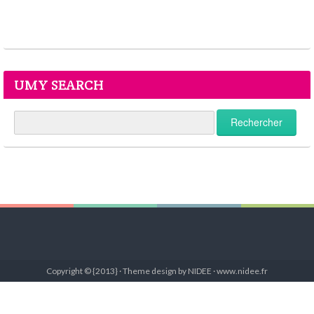
UMY SEARCH
Copyright © {2013} · Theme design by NIDEE · www.nidee.fr