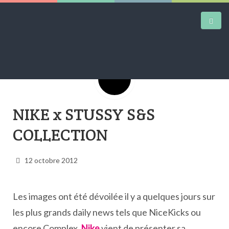
Google+
DAILY KICKS
NIKE x STUSSY S&S
AIRTRAINERPEDIA
COLLECTION
STREET ART
MW SHIFT
12 octobre 2012
DAILY CITY
CONTACT
Les images ont été dévoilée il y a quelques jours sur
les plus grands daily news tels que NiceKicks ou
encore Complex.
Nike
vient de présenter sa