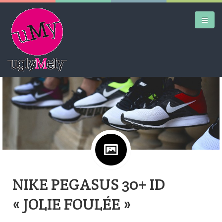
Google+
DAILY KICKS
AIRTRAINERPEDIA
STREET ART
MW SHIFT
DAILY CITY
NIKE PEGASUS 30+ ID
CONTACT
« JOLIE FOULÉE »