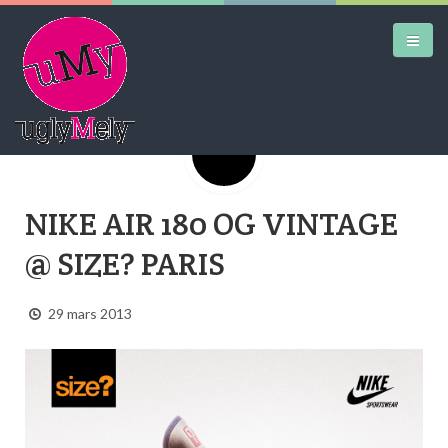
Google+
DAILY KICKS
NIKE AIR 180 OG VINTAGE
AIRTRAINERPEDIA
@ SIZE? PARIS
STREET ART
MW SHIFT
29 mars 2013
DAILY CITY
CONTACT