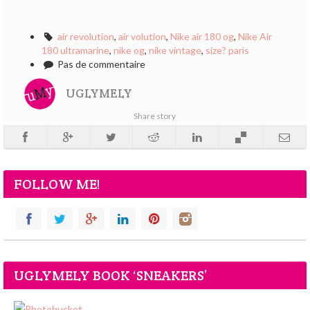
air revolution
,
air volution
,
Nike air 180 og
,
Nike Air
180 ultramarine
,
nike og
,
nike vintage
,
size? paris
Pas de commentaire
UGLYMELY
Share story
FOLLOW ME!
UGLYMELY BOOK ‘SNEAKERS’