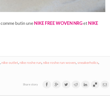
c comme butin une
NIKE FREE WOVEN NRG
et
NIKE
,
nike outlet
,
nike roshe run
,
nike roshe run woven
,
sneakerholics
,
Share story