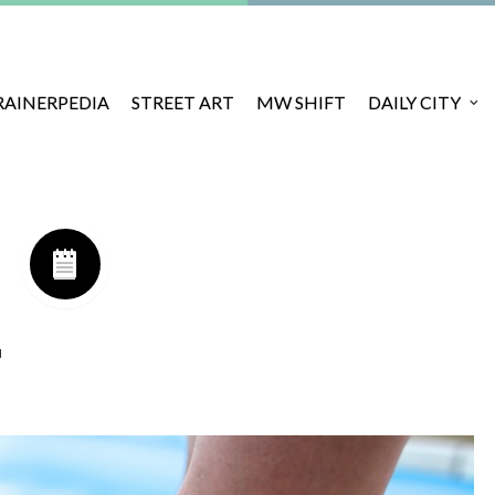
RAINERPEDIA
STREET ART
MW SHIFT
DAILY CITY
2