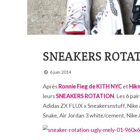
SNEAKERS ROTA
6 juin 2014
Après
Ronnie Fieg de KITH NYC
et
Hik
leurs
SNEAKERS ROTATION
. Les 6 pai
Adidas ZX FLUX x Sneakersnstuff, Nike A
Snake, Air Jordan 3 white/cement, Nike 