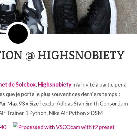
TION @ HIGHSNOBIETY
met de Solebox
,
Highsnobiety
m’a invité à participer à
res que je porte le plus souvent ces derniers temps :
ir Max 93 x Size? exclu, Adidas Stan Smith Consortium
Air Trainer 1 Python, Nike Air Python x DSM