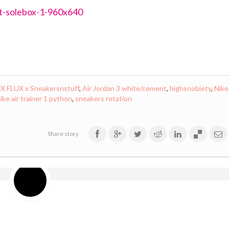
X FLUX x Sneakersnstuff
,
Air Jordan 3 white/cement
,
highsnobiety
,
Nike
ike air trainer 1 python
,
sneakers rotation
Share story