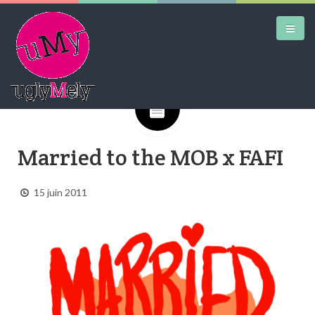
Google+
DAILY KICKS
Married to the MOB x FAFI
AIRTRAINERPEDIA
STREET ART
15 juin 2011
MW SHIFT
DAILY CITY
CONTACT