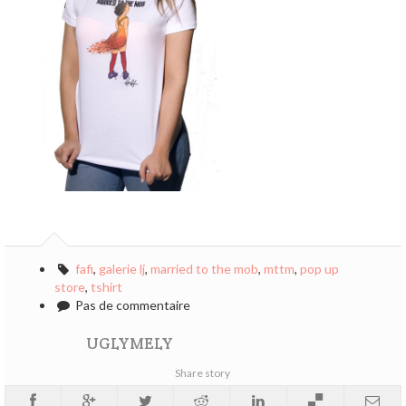
fafi
,
galerie lj
,
married to the mob
,
mttm
,
pop up
store
,
tshirt
Pas de commentaire
UGLYMELY
Share story