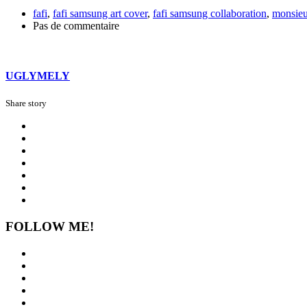
fafi
,
fafi samsung art cover
,
fafi samsung collaboration
,
monsieu
Pas de commentaire
UGLYMELY
Share story
FOLLOW ME!