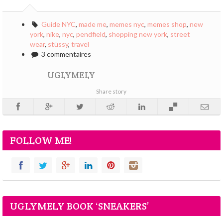
Guide NYC
,
made me
,
memes nyc
,
memes shop
,
new
york
,
nike
,
nyc
,
pendfield
,
shopping new york
,
street
wear
,
stüssy
,
travel
3 commentaires
UGLYMELY
Share story
FOLLOW ME!
UGLYMELY BOOK ‘SNEAKERS’