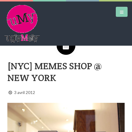
Google+
DAILY KICKS
[NYC] MEMES SHOP @
AIRTRAINERPEDIA
NEW YORK
STREET ART
MW SHIFT
3 avril 2012
DAILY CITY
CONTACT