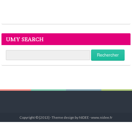
UMY SEARCH
Copyright © {2013} · Theme design by NIDEE · www.nidee.fr