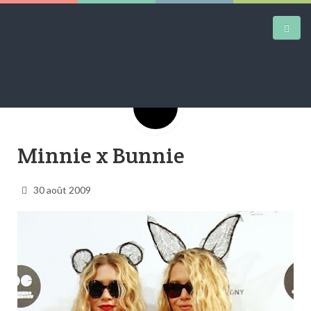
Google+
DAILY KICKS
Minnie x Bunnie
AIRTRAINERPEDIA
STREET ART
30 août 2009
MW SHIFT
DAILY CITY
CONTACT