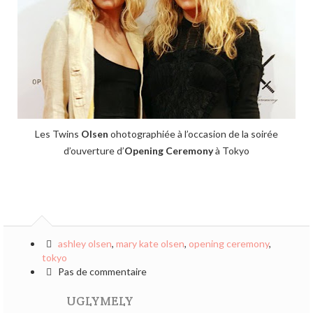
Les Twins
Olsen
ohotographiée à l’occasion de la soirée
d’ouverture d’
Opening Ceremony
à Tokyo
ashley olsen
,
mary kate olsen
,
opening ceremony
,
tokyo
Pas de commentaire
UGLYMELY