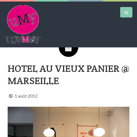
Google+
DAILY KICKS
HOTEL AU VIEUX PANIER @
AIRTRAINERPEDIA
MARSEILLE
STREET ART
MW SHIFT
1 août 2012
DAILY CITY
CONTACT