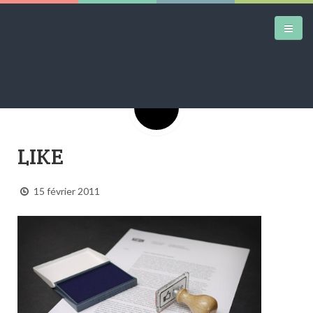
Google+
DAILY KICKS
LIKE
AIRTRAINERPEDIA
STREET ART
15 février 2011
MW SHIFT
DAILY CITY
CONTACT