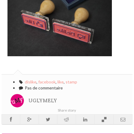
dislike
,
facebook
,
like
,
stamp
Pas de commentaire
UGLYMELY
Share story