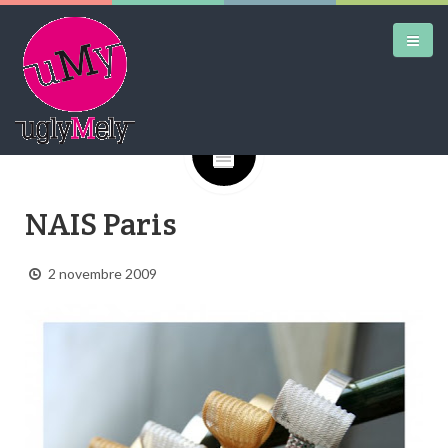
Google+
DAILY KICKS
NAIS Paris
AIRTRAINERPEDIA
STREET ART
2 novembre 2009
MW SHIFT
DAILY CITY
CONTACT