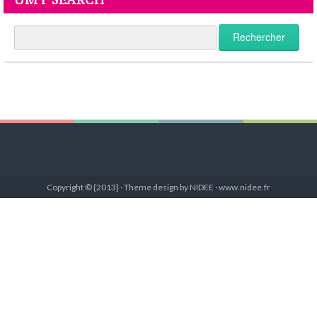
Copyright © {2013} · Theme design by NIDEE · www.nidee.fr