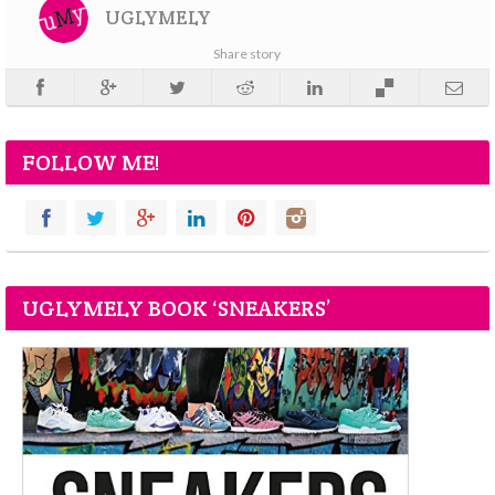
UGLYMELY
Share story
FOLLOW ME!
UGLYMELY BOOK ‘SNEAKERS’