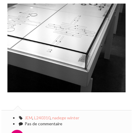
JEM
,
L240310
,
nadege winter
Pas de commentaire