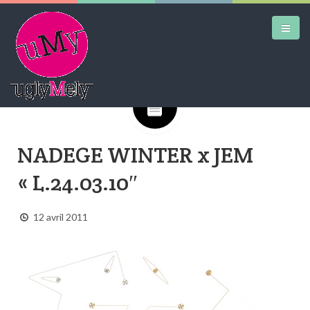
Google+
DAILY KICKS
NADEGE WINTER x JEM
AIRTRAINERPEDIA
« L.24.03.10″
STREET ART
MW SHIFT
12 avril 2011
DAILY CITY
CONTACT