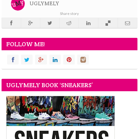
UGLYMELY
Share story
FOLLOW ME!
UGLYMELY BOOK ‘SNEAKERS’