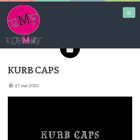
Google+
DAILY KICKS
KURB CAPS
AIRTRAINERPEDIA
STREET ART
27 mai 2010
MW SHIFT
DAILY CITY
CONTACT