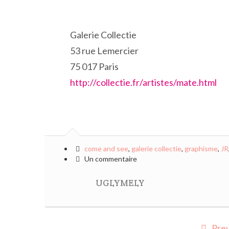
Galerie Collectie
53 rue Lemercier
75 017 Paris
http://collectie.fr/artistes/mate.html
come and see
,
galerie collectie
,
graphisme
,
JR
Un commentaire
UGLYMELY
Prev