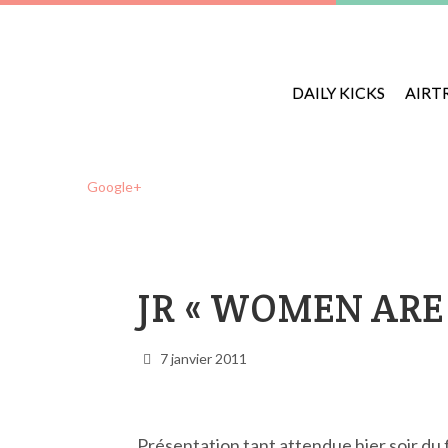
DAILY KICKS
AIRT
Google+
JR « WOMEN ARE
7 janvier 2011
Présentation tant attendue hier soir du 