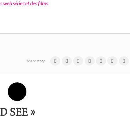
 web séries et des films.
Share story
 SEE »