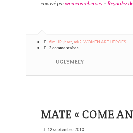
envoyé par
womenareheroes
. –
Regardez des
film
,
JR
,
jr art
,
mk2
,
WOMEN ARE HEROES
2 commentaires
UGLYMELY
MATE « COME AND
12 septembre 2010