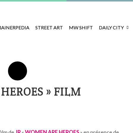
RAINERPEDIA
STREET ART
MW SHIFT
DAILY CITY
 HEROES » FILM
film de
JR
«
WOMEN ARE HEROES
» en présence de