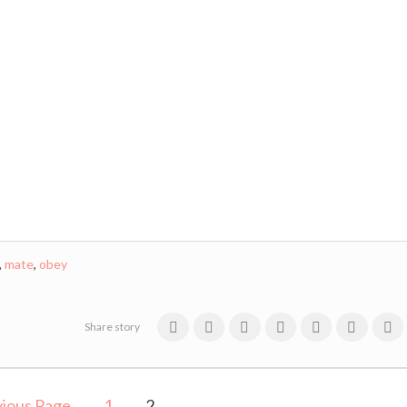
,
mate
,
obey
Share story
ious Page
1
2