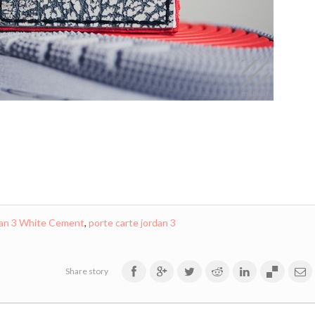
an 3 White Cement
,
porte carte jordan 3
Share story