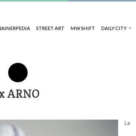
RAINERPEDIA
STREET ART
MW SHIFT
DAILY CITY
x ARNO
La