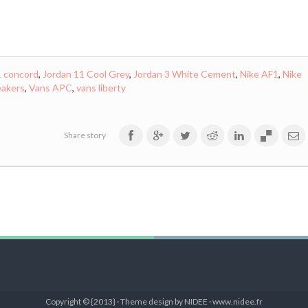
1 concord
,
Jordan 11 Cool Grey
,
Jordan 3 White Cement
,
Nike AF1
,
Nike
akers
,
Vans APC
,
vans liberty
Share story
Copyright © {2013} · Theme design by NIDEE · www.nidee.fr