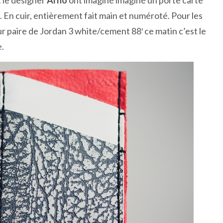
 le designer
Arno
ont imaginé imaginé un porte carte
. En cuir, entièrement fait main et numéroté. Pour les
r paire de Jordan 3 white/cement 88′ ce matin c’est le
.