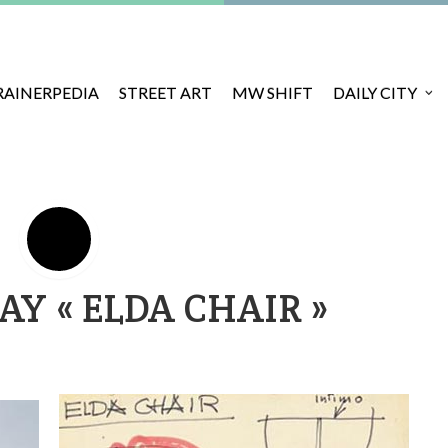
RAINERPEDIA
STREET ART
MW SHIFT
DAILY CITY
AY « ELDA CHAIR »