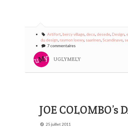
Artifort
,
bercy village
,
deco
,
desede
,
Design
,
e
du design
,
raymon loewy
,
saarinen
,
Scandinave
,
s
7 commentaires
UGLYMELY
JOE COLOMBO’s D
25 juillet 2011