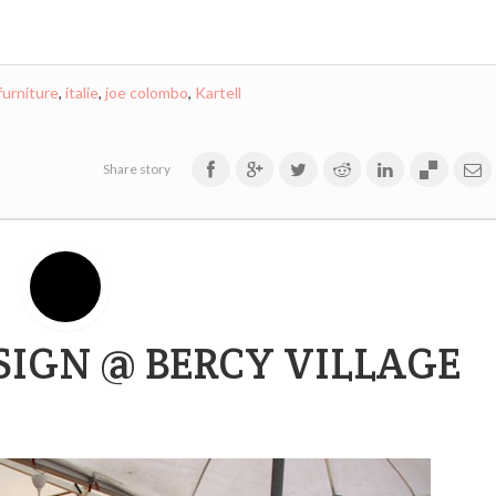
furniture
,
italie
,
joe colombo
,
Kartell
Share story
ESIGN @ BERCY VILLAGE