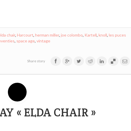
lda chair
,
Harcourt
,
herman miller
,
joe colombo
,
Kartell
,
knoll
,
les puces
eventies
,
space age
,
vintage
Share story
AY « ELDA CHAIR »