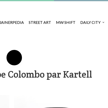
RAINERPEDIA
STREET ART
MW SHIFT
DAILY CITY
Joe Colombo par Kartell