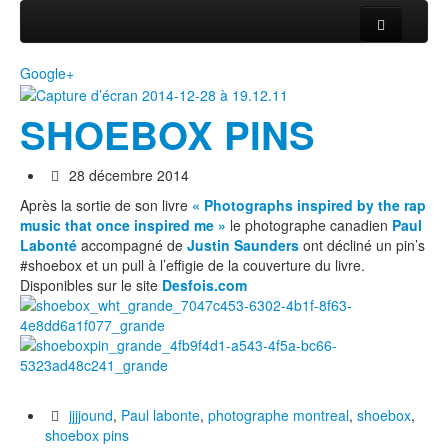
Daily Kicks
Google+
Airtrainerpedia
SHOEBOX PINS
Street Art
28 décembre 2014
MW SHIFT
Après la sortie de son livre
« Photographs inspired by the rap
Daily City
music that once inspired me »
le photographe canadien
Paul
Labonté
accompagné de
Justin Saunders
ont décliné un pin’s
Contact
#shoebox et un pull à l’effigie de la couverture du livre.
Disponibles sur le site
Desfois.com
jjjjound
,
Paul labonte
,
photographe montreal
,
shoebox
,
shoebox pins