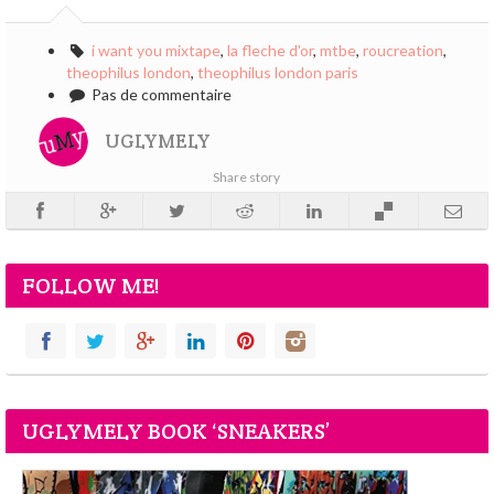
i want you mixtape
,
la fleche d'or
,
mtbe
,
roucreation
,
theophilus london
,
theophilus london paris
Pas de commentaire
UGLYMELY
Share story
FOLLOW ME!
UGLYMELY BOOK ‘SNEAKERS’