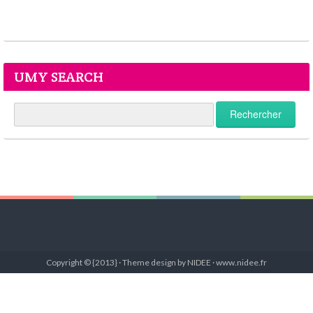
UMY SEARCH
Copyright © {2013} · Theme design by NIDEE · www.nidee.fr