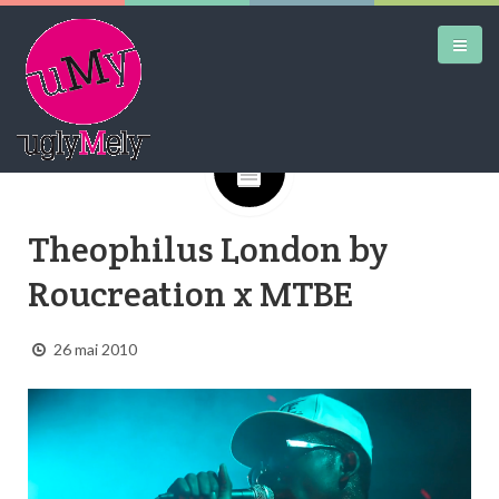
Google+
DAILY KICKS
Theophilus London by
AIRTRAINERPEDIA
Roucreation x MTBE
STREET ART
MW SHIFT
26 mai 2010
DAILY CITY
CONTACT