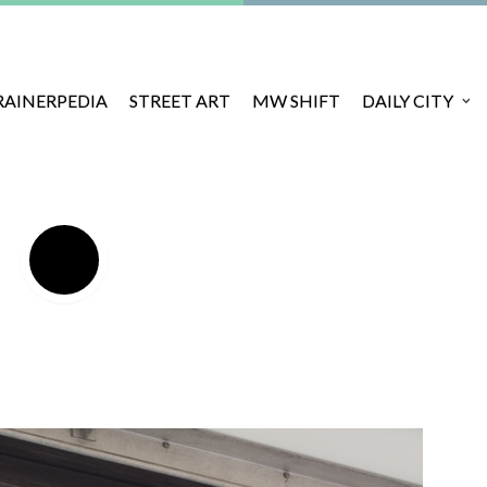
RAINERPEDIA
STREET ART
MW SHIFT
DAILY CITY