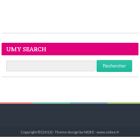
UMY SEARCH
Copyright © {2013} · Theme design by NIDEE · www.nidee.fr