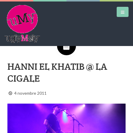
Google+
DAILY KICKS
HANNI EL KHATIB @ LA
AIRTRAINERPEDIA
CIGALE
STREET ART
MW SHIFT
4 novembre 2011
DAILY CITY
CONTACT