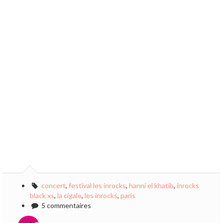
concert
,
festival les inrocks
,
hanni el khatib
,
inrocks
black xs
,
la cigale
,
les inrocks
,
paris
5 commentaires