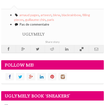
arnaud pages
,
arteest
,
bkrw
,
blackrainbow
,
filling
pieces
,
guillaume chin
,
paris
Pas de commentaire
UGLYMELY
Share story
FOLLOW ME!
UGLYMELY BOOK ‘SNEAKERS’