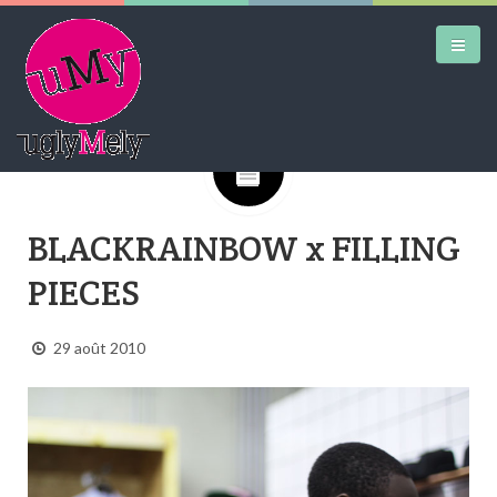
Google+
DAILY KICKS
BLACKRAINBOW x FILLING
AIRTRAINERPEDIA
PIECES
STREET ART
MW SHIFT
29 août 2010
DAILY CITY
CONTACT