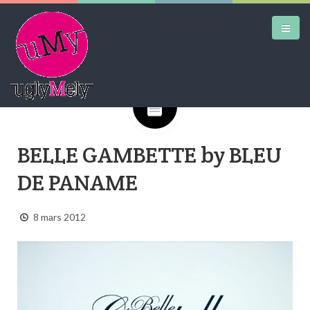
Google+
DAILY KICKS
BELLE GAMBETTE by BLEU
AIRTRAINERPEDIA
DE PANAME
STREET ART
MW SHIFT
8 mars 2012
DAILY CITY
CONTACT