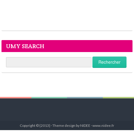
UMY SEARCH
Copyright © {2013} · Theme design by NIDEE · www.nidee.fr