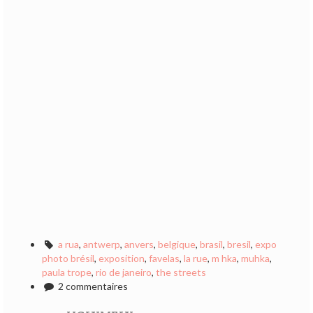
a rua
,
antwerp
,
anvers
,
belgique
,
brasil
,
bresil
,
expo
photo brésil
,
exposition
,
favelas
,
la rue
,
m hka
,
muhka
,
paula trope
,
rio de janeiro
,
the streets
2 commentaires