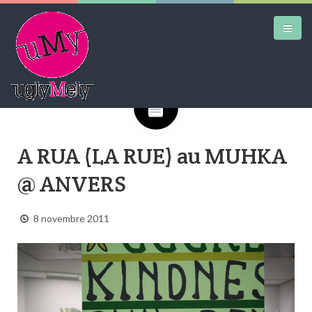
Google+
DAILY KICKS
A RUA (LA RUE) au MUHKA
AIRTRAINERPEDIA
@ ANVERS
STREET ART
MW SHIFT
8 novembre 2011
DAILY CITY
CONTACT