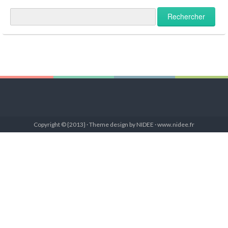
Copyright © {2013} · Theme design by NIDEE · www.nidee.fr