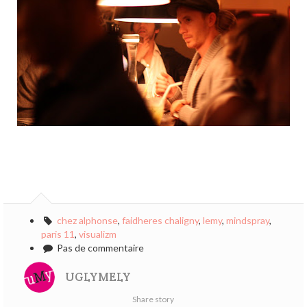
chez alphonse
,
faidheres chaligny
,
lemy
,
mindspray
,
paris 11
,
visualizm
Pas de commentaire
UGLYMELY
Share story