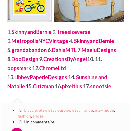
1.
SkinnyandBernie
2.
treesizeverse
3.
MetropolisNYCVintage
4.
SkinnyandBernie
5.
grandabandon
6.
DahlsMTL
7.
MaeluDesigns
8.
DooDesign
9.
CreationsByAngel
10. 11.
oopsmark
12.
ChromeLtd
13.
LibbeyPaperieDesigns
14.
Sunshine and
Natalie
15.
Cutzman
16.
pixelthis
17.
snootsie
bicycle
,
etsy
,
etsy europe
,
etsy france
,
etsy mode
,
fashion
,
shoes
Un commentaire