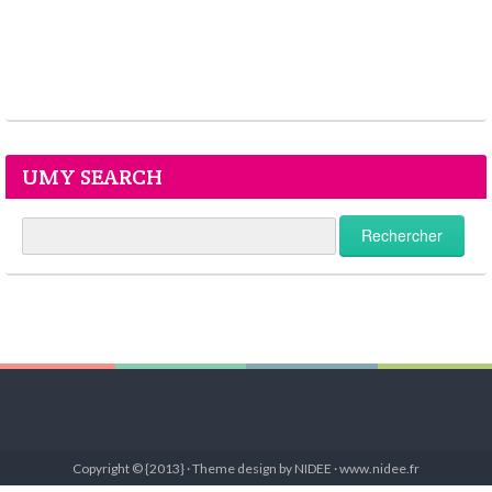
UMY SEARCH
Copyright © {2013} · Theme design by NIDEE · www.nidee.fr