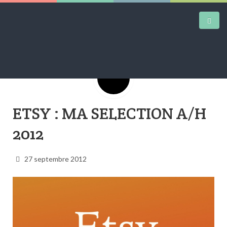
Google+
DAILY KICKS
ETSY : MA SELECTION A/H
AIRTRAINERPEDIA
2012
STREET ART
MW SHIFT
27 septembre 2012
DAILY CITY
CONTACT