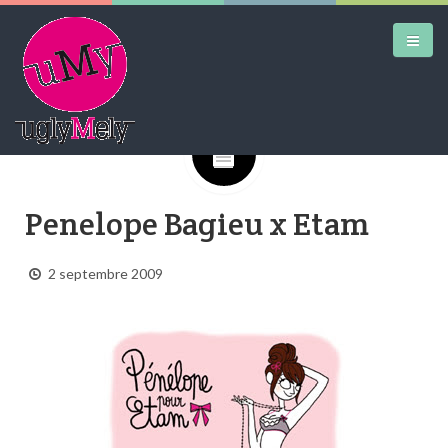
Google+
DAILY KICKS
Penelope Bagieu x Etam
AIRTRAINERPEDIA
STREET ART
2 septembre 2009
MW SHIFT
DAILY CITY
CONTACT