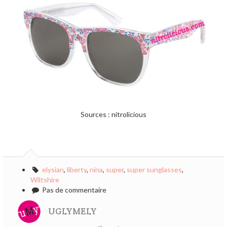
Sources : nitrolicious
elysian
,
liberty
,
nina
,
super
,
super sunglasses
,
Wiltshire
Pas de commentaire
UGLYMELY