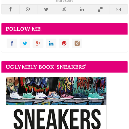
Share story
FOLLOW ME!
UGLYMELY BOOK ‘SNEAKERS’