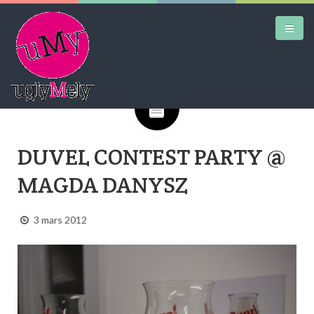
Google+
DAILY KICKS
DUVEL CONTEST PARTY @
AIRTRAINERPEDIA
MAGDA DANYSZ
STREET ART
MW SHIFT
3 mars 2012
DAILY CITY
CONTACT