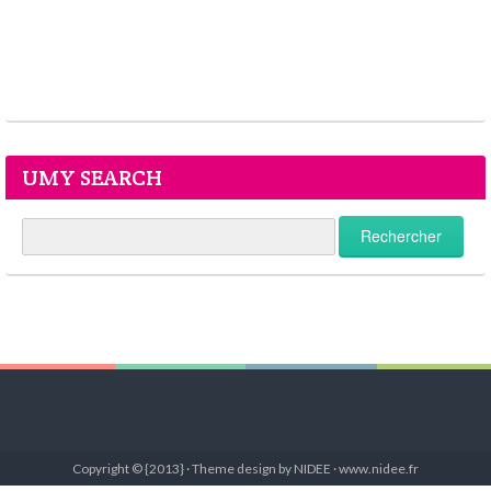
UMY SEARCH
Copyright © {2013} · Theme design by NIDEE · www.nidee.fr