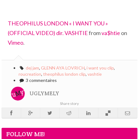
THEOPHILUS LONDON « I WANT YOU »
(OFFICIAL VIDEO) dir. VASHTIE
from
va$htie
on
Vimeo
.
dej jam
,
GLENN AYA LOVRICH
,
i want you clip
,
roucreation
,
theophilus london clip
,
vashtie
3 commentaires
UGLYMELY
Share story
FOLLOW ME!