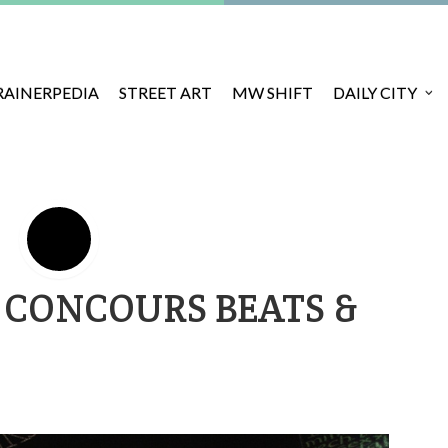
RAINERPEDIA
STREET ART
MW SHIFT
DAILY CITY
 CONCOURS BEATS &