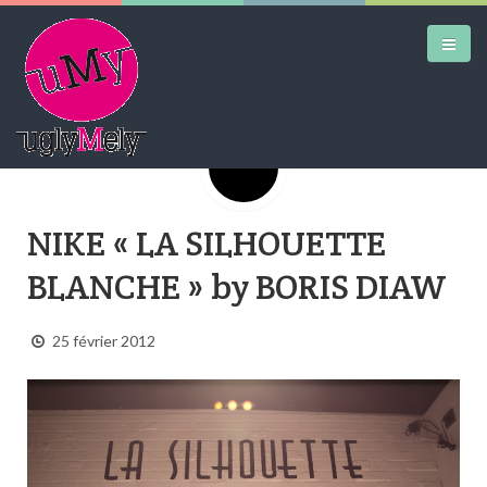
Google+
DAILY KICKS
NIKE « LA SILHOUETTE
AIRTRAINERPEDIA
BLANCHE » by BORIS DIAW
STREET ART
MW SHIFT
25 février 2012
DAILY CITY
CONTACT