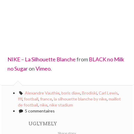
NIKE – La Silhouette Blanche
from
BLACK no Milk
no Sugar
on
Vimeo
.
Alexandre Vauthie
,
boris diaw
,
Brodiski
,
Carl Lewis
,
fff
,
football
,
france
,
la silhouette blanche by nike
,
maillot
de football
,
nike
,
nike stadium
5 commentaires
UGLYMELY
Share story