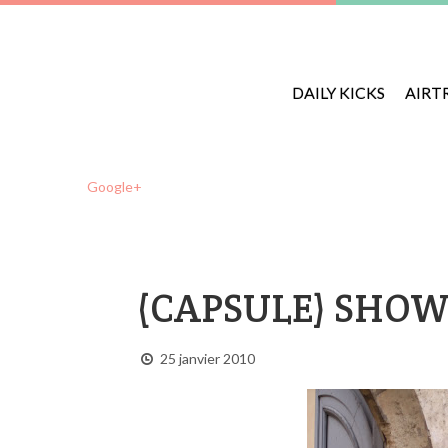
DAILY KICKS
AIRT
Google+
(CAPSULE) SHO
25 janvier 2010