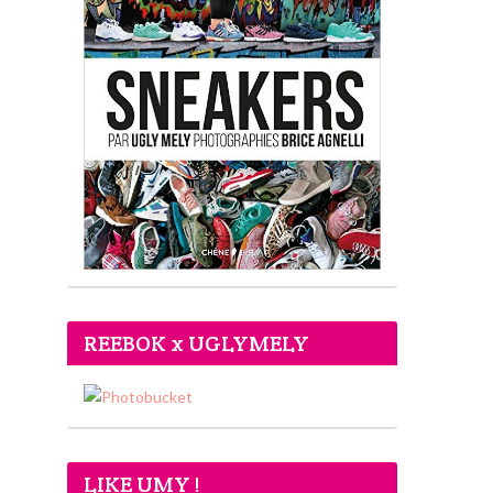
REEBOK x UGLYMELY
LIKE UMY !