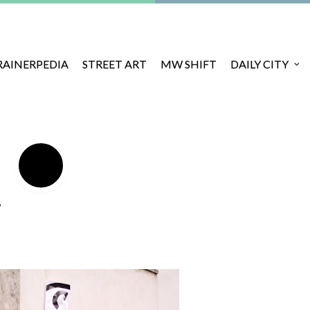
RAINERPEDIA
STREET ART
MW SHIFT
DAILY CITY
W